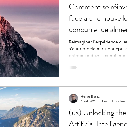
Comment se réinve
face à une nouvell
concurrence alimen
Réimaginer l'expérience clien
s’auto-proclamer « entrepris
entreprise devrait simplement
Herve Blanc
6 juil. 2020
1 min de lecture
(us) Unlocking the 
Artificial Intelligen