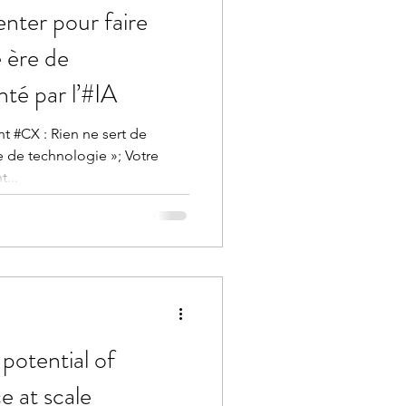
nter pour faire
e ère de
té par l’#IA
t #CX : Rien ne sert de
e de technologie »; Votre
...
potential of
ce at scale