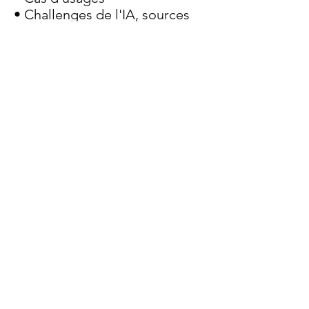
• Challenges de l'IA, sources
d’innovation
• Banques de données
• Acteurs majeurs
• Propriété intellectuelle
• Plateformes de
développement
• Etat d'esprit Machine
Learning
• Cycle de vie produit (MLOps)
• Constitution d'une équipe
NOUS CONTACTER
Herve Blanc - bi
ZN
ov
38000 Grenoble, France
herve@biznov.fr